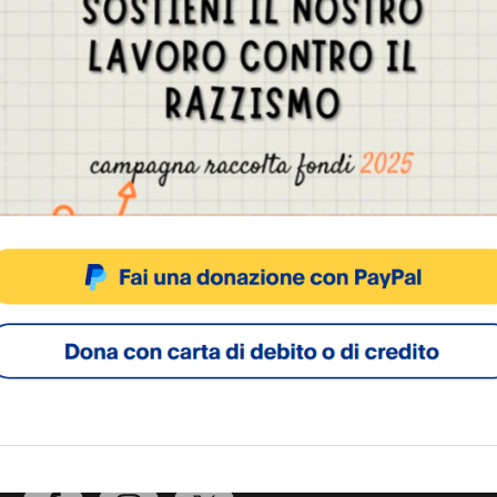
Gestisci Consenso Cookie
sto sito fa uso di cookie, anche di terze parti, ma non utilizza alcun cookie di profilazio
ACCETTA
NEGA
VISUALIZZA LE PREFERENZ
Cookie Policy
Privacy Policy
SOCIAL