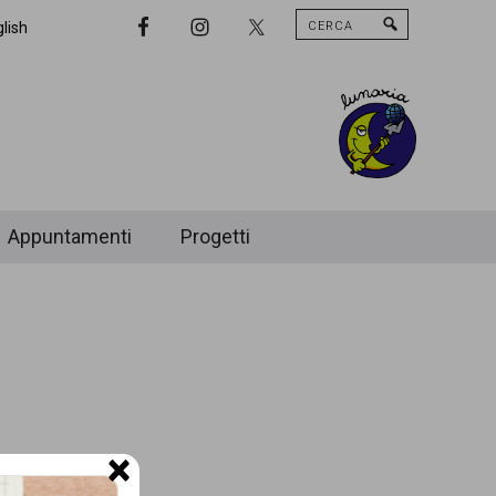
Cerca
Nav
lish
Widget
Area
Appuntamenti
Progetti
×