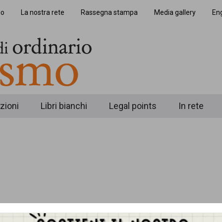
io
La nostra rete
Rassegna stampa
Media gallery
Eng
zioni
Libri bianchi
Legal points
In rete