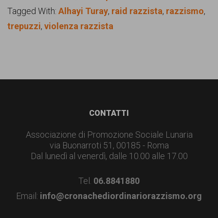
Tagged With:
Alhayi Turay
,
raid razzista
,
razzismo
,
trepuzzi
,
violenza razzista
Footer
CONTATTI
Associazione di Promozione Sociale Lunaria
via Buonarroti 51, 00185 - Roma
Dal lunedì al venerdì, dalle 10.00 alle 17.00
Tel.
06.8841880
Email:
info@cronachediordinariorazzismo.org