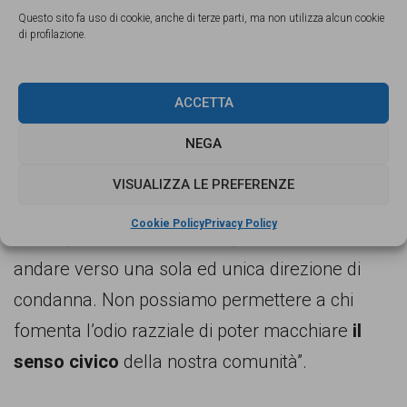
Prima ancora che fossero identificati gli autori,
Questo sito fa uso di cookie, anche di terze parti, ma non utilizza alcun cookie
di profilazione.
era stata dura la presa di posizione del
sindaco
Giuseppe Taurino
e dell’intera comunità
ACCETTA
cittadina. “Un fatto grave che non può rimanere
impunito e che deve scuotere le coscienze
NEGA
della nostra comunità” ha detto il primo
VISUALIZZA LE PREFERENZE
cittadino, “il messaggio delle istituzioni, della
Cookie Policy
Privacy Policy
scuola, del mondo cattolico, dei cittadini deve
andare verso una sola ed unica direzione di
condanna. Non possiamo permettere a chi
fomenta l’odio razziale di poter macchiare
il
senso civico
della nostra comunità”.