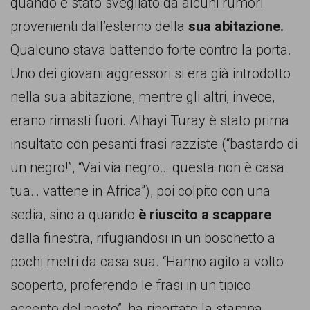
quando è stato svegliato da alcuni rumori
persone,
provenienti dall’esterno della
sua abitazione.
associazioni
Qualcuno stava battendo forte contro la porta.
e
Uno dei giovani aggressori si era già introdotto
movimenti
nella sua abitazione, mentre gli altri, invece,
che
erano rimasti fuori. Alhayi Turay è stato prima
si
insultato con pesanti frasi razziste (“bastardo di
battono
un negro!”, “Vai via negro… questa non è casa
per
tua… vattene in Africa”), poi colpito con una
le
sedia, sino a quando
è riuscito a scappare
pari
dalla finestra, rifugiandosi in un boschetto a
opportunità
pochi metri da casa sua. “Hanno agito a volto
e
scoperto, proferendo le frasi in un tipico
la
accento del posto”, ha riportato la stampa