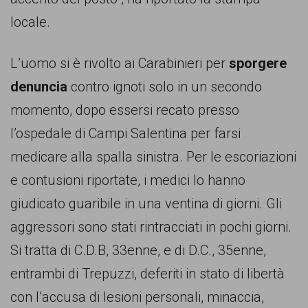
garanzia
locale.
dei
diritti
L’uomo si è rivolto ai Carabinieri per
sporgere
di
denuncia
contro ignoti solo in un secondo
cittadinanza
momento, dopo essersi recato presso
per
l’ospedale di Campi Salentina per farsi
tutti.
medicare alla spalla sinistra. Per le escoriazioni
e contusioni riportate, i medici lo hanno
giudicato guaribile in una ventina di giorni. Gli
aggressori sono stati rintracciati in pochi giorni.
Si tratta di C.D.B, 33enne, e di D.C., 35enne,
entrambi di Trepuzzi, deferiti in stato di libertà
con l’accusa di lesioni personali, minaccia,