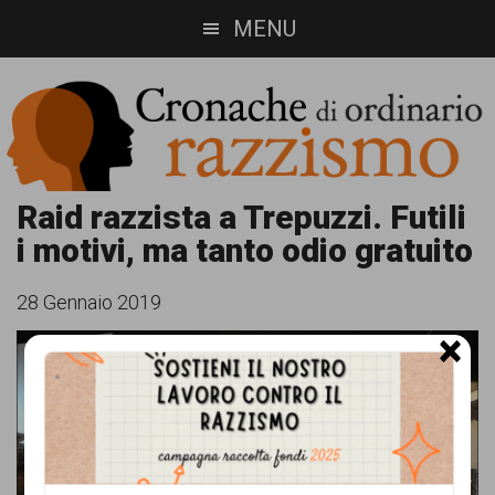
Skip
Skip
MENU
to
to
main
footer
content
Cronache
Cronachediordinariorazzismo.org
Raid razzista a Trepuzzi. Futili
i motivi, ma tanto odio gratuito
è
di
un
ordinario
28 Gennaio 2019
sito
×
razzismo
di
informazione,
approfondimento
e