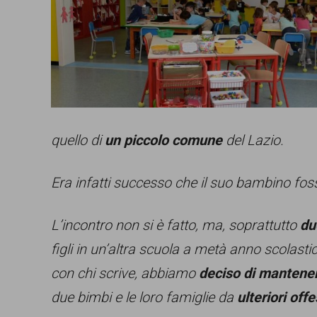
comunicazione
specificamente
dedicato
al
fenomeno
quello di
un piccolo comune
del Lazio.
del
razzismo
Era infatti successo che il suo bambino fo
curato
da
L’incontro non si è fatto, ma, soprattutto
du
Lunaria
figli in un’altra scuola a metà anno scolast
in
con chi scrive, abbiamo
deciso di mantene
collaborazione
due bimbi e le loro famiglie da
ulteriori offe
con