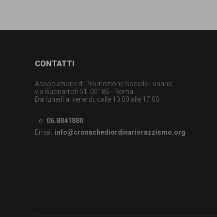
Footer
CONTATTI
Associazione di Promozione Sociale Lunaria
via Buonarroti 51, 00185 - Roma
Dal lunedì al venerdì, dalle 10.00 alle 17.00
Tel.
06.8841880
Email:
info@cronachediordinariorazzismo.org