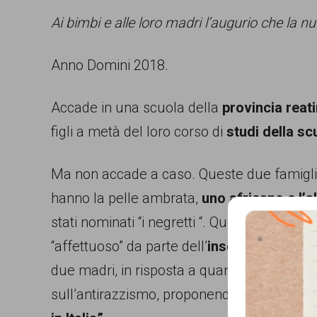
persone,
Ai bimbi e alle loro madri l’augurio che la 
associazioni
Anno Domini 2018.
e
movimenti
Accade in una scuola della
provincia reat
che
figli a metà del loro corso di
studi della sc
si
battono
Ma non accade a caso. Queste due famigl
per
hanno la pelle ambrata,
uno africano e l’a
le
stati nominati “i negretti “. Questo termine 
pari
“affettuoso” da parte dell’
insegnante di ita
opportunità
due madri, in risposta a quanto udito, ha p
e
sull’antirazzismo, proponendo tra l’altro la
la