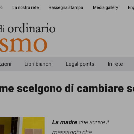
io
La nostra rete
Rassegna stampa
Media gallery
Eng
zioni
Libri bianchi
Legal points
In rete
me scelgono di cambiare s
La madre
che scrive il
messaggio che