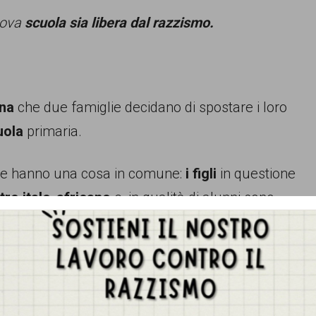
nuova
scuola sia libera dal razzismo.
ina
che due famiglie decidano di spostare i loro
uola
primaria.
ie hanno una cosa in comune:
i figli
in questione
ltro italo-africano
e, in qualità di alunni sono
è stato minimizzato e definito addirittura
liano
che l’ha pronunciato, quando una delle
resentato alla scuola un progetto
presentazione del “Libro bianco sul razzismo
Gestisci Consenso Cookie