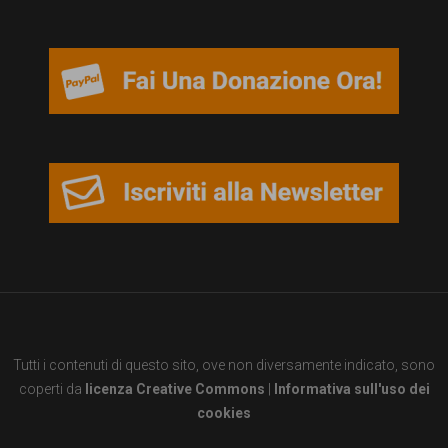
persone,
associazioni
e
movimenti
che
si
battono
per
le
pari
opportunità
Tutti i contenuti di questo sito, ove non diversamente indicato, sono
e
coperti da
licenza Creative Commons
|
Informativa sull'uso dei
la
cookies