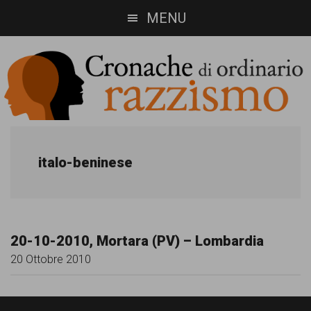
Skip
Skip
MENU
to
to
main
footer
content
Cronache
Cronachediordinariorazzismo.org
è
di
italo-beninese
un
ordinario
sito
razzismo
di
20-10-2010, Mortara (PV) – Lombardia
informazione,
20 Ottobre 2010
approfondimento
e