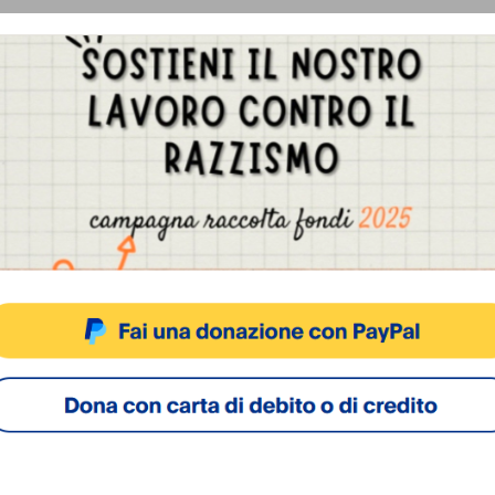
Gestisci Consenso Cookie
sto sito fa uso di cookie, anche di terze parti, ma non utilizza alcun cookie di profilazio
ACCETTA
NEGA
VISUALIZZA LE PREFERENZ
Cookie Policy
Privacy Policy