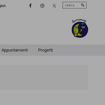
Cerca
Nav
lish
Widget
Area
Appuntamenti
Progetti