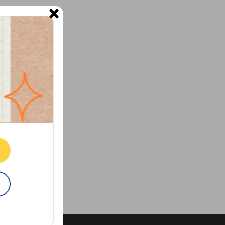
×
ne.
E