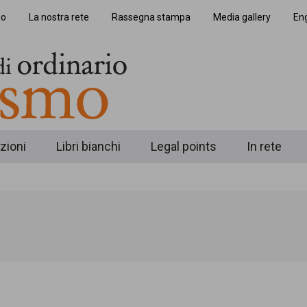
io
La nostra rete
Rassegna stampa
Media gallery
Eng
zioni
Libri bianchi
Legal points
In rete