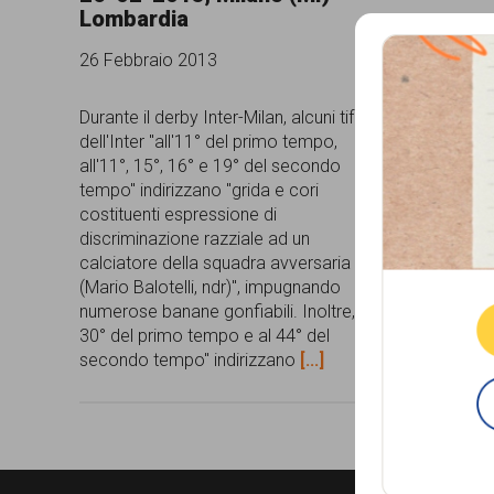
Lombardia
comunicazione
26 Febbraio 2013
specificamente
dedicato
Durante il derby Inter-Milan, alcuni tifosi
dell'Inter "all'11° del primo tempo,
al
all'11°, 15°, 16° e 19° del secondo
fenomeno
tempo" indirizzano "grida e cori
costituenti espressione di
del
discriminazione razziale ad un
Que
razzismo
calciatore della squadra avversaria
(Mario Balotelli, ndr)", impugnando
curato
numerose banane gonfiabili. Inoltre, "al
da
30° del primo tempo e al 44° del
secondo tempo" indirizzano
[...]
Lunaria
in
collaborazione
con