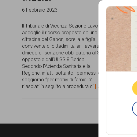
comunicazione
6 Febbraio 2023
2 Luglio 
specificamente
ll Tribunale di Vicenza-Sezione Lavoro
Un ragazz
dedicato
accoglie il ricorso proposto da una
Hamed Mu
cittadina del Gabon, sorella e figlia
insultato 
al
convivente di cittadini italiani, avverso il
serenamen
fenomeno
diniego di iscrizione obbligatoria al SSN
in zona M
oppostole dall’ULSS 8 Berica.
vede avvic
del
Que
Secondo l’Azienda Sanitaria e la
entrambi i
razzismo
Regione, infatti, soltanto i permessi di
camminando
soggiorno “per motivi di famiglia”
razzisti, 
curato
rilasciati in seguito a procedura di
[...]
hanno arr
da
uomo di 
Lunaria
in
collaborazione
con