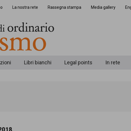
io
La nostra rete
Rassegna stampa
Media gallery
Eng
zioni
Libri bianchi
Legal points
In rete
2018