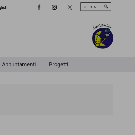
Cerca
Nav
lish
Widget
Area
Appuntamenti
Progetti