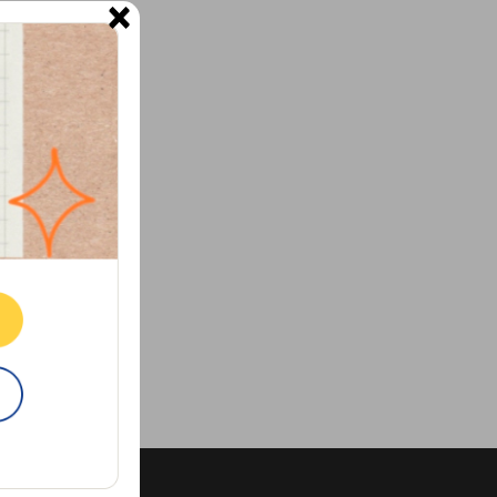
×
ne.
E