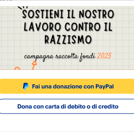
2018
o originario del Gabon,
sa, viene aggredito e
da due uomini con un pitbull. E’
te seduto su una panchina,
Gestisci Consenso Cookie
irafiori, dopo le 21.30, quando
inarsi gli aggressori,
sto sito fa uso di cookie, anche di terze parti, ma non utilizza alcun cookie di profilazio
taliani. Si avvicinano
, alterati. E dagli insulti
passano alle mani. I militari
ACCETTA
NEGA
VISUALIZZA LE PREFERENZ
estato in flagranza di reato un
51
[...]
Cookie Policy
Privacy Policy