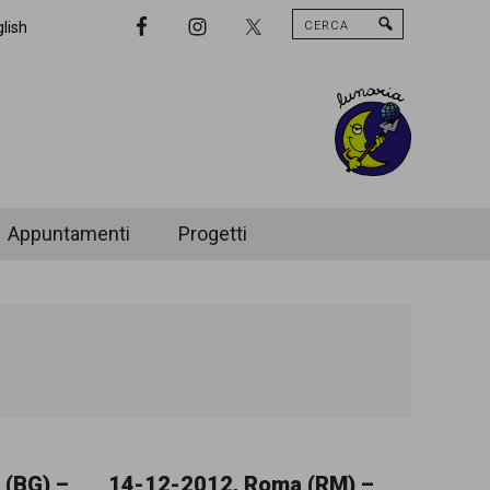
Cerca
Nav
lish
Widget
Area
Appuntamenti
Progetti
 (BG) –
14-12-2012, Roma (RM) –