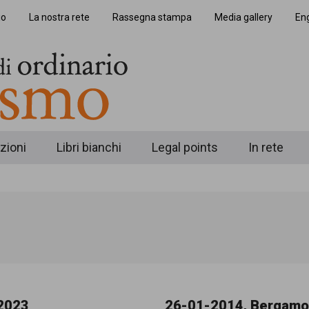
io
La nostra rete
Rassegna stampa
Media gallery
Eng
zioni
Libri bianchi
Legal points
In rete
2023
26-01-2014, Bergamo