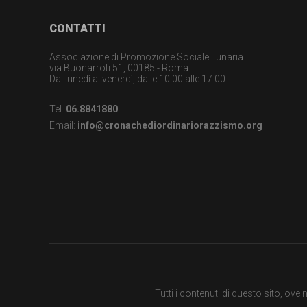
garanzia
Footer
CONTATTI
dei
diritti
Associazione di Promozione Sociale Lunaria
via Buonarroti 51, 00185 - Roma
Dal lunedì al venerdì, dalle 10.00 alle 17.00
di
cittadinanza
Tel.
06.8841880
Email:
info@cronachediordinariorazzismo.org
per
tutti.
Tutti i contenuti di questo sito, ov