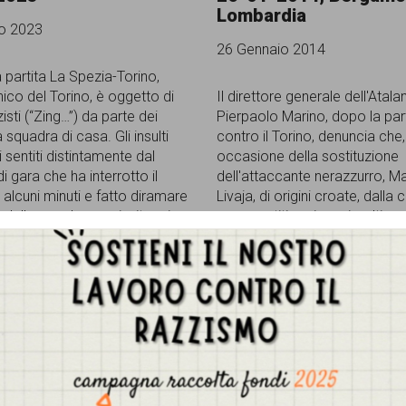
Lombardia
o 2023
26 Gennaio 2014
 partita La Spezia-Torino,
nico del Torino, è oggetto di
Il direttore generale dell'Atala
zisti (“Zing…”) da parte dei
Pierpaolo Marino, dopo la par
a squadra di casa. Gli insulti
contro il Torino, denuncia che,
 sentiti distintamente dal
occasione della sostituzione
di gara che ha interrotto il
dell'attaccante nerazzurro, M
 alcuni minuti e fatto diramare
Livaja, di origini croate, dalla 
 dello speaker per invitare i
sono partiti cori con insulti raz
i di casa a fermarsi. I cori
costano alla
[...]
Gestisci Consenso Cookie
sto sito fa uso di cookie, anche di terze parti, ma non utilizza alcun cookie di profilazio