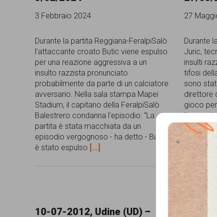
comunicazione
3 Febbraio 2024
27 Maggi
specificamente
Durante la partita Reggiana-FeralpiSalò
Durante la
dedicato
l’attaccante croato Butic viene espulso
Juric, tec
per una reazione aggressiva a un
insulti raz
al
insulto razzista pronunciato
tifosi dell
fenomeno
probabilmente da parte di un calciatore
sono stati
avversario. Nella sala stampa Mapei
direttore 
del
Stadium, il capitano della FeralpiSalò
gioco per
razzismo
Balestrero condanna l’episodio: “La
l'annuncio
partita è stata macchiata da un
sostenitor
curato
episodio vergognoso - ha detto - Butic
razzisti 
da
è stato espulso
[...]
Lunaria
in
collaborazione
10-07-2012, Udine (UD) –
con
Que