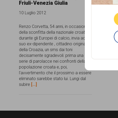
Friuli-Venezia Giulia
persone,
10 Luglio 2012
associazioni
e
Renzo Corvetta, 54 anni, in occasione
della sconfitta della nazionale croata,
movimenti
durante gli Europei di calcio, invia ad un
che
suo ex-dipendente , cittadino originario
della Croazia, un sms dai toni
si
decisamente sgradevoli: prima una
battono
serie di parolacce nei confronti della
popolazione croata e, poi,
per
l'avvertimento che il prossimo a essere
le
eliminato sarebbe stato lui. Lungi dal
subire
[...]
pari
opportunità
e
la