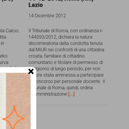
Lazio
14 Dicembre 2012
nta Calcio,
Il Tribunale di Roma, con ordinanza n.
tita
144550/2012, dichiara la natura
 in
discriminatoria della condotta tenuta
dal MIUR nei confronti di una cittadina
arko
croata, familiare di cittadino
curva
comunitario e titolare di permesso di
×
zisti.
[...]
soggiorno di lungo periodo, per non
essere stata ammessa a partecipare
al concorso per personale docente. Il
Tribunale di Roma, quindi, ordina
all'Amministrazione
[...]
ne.