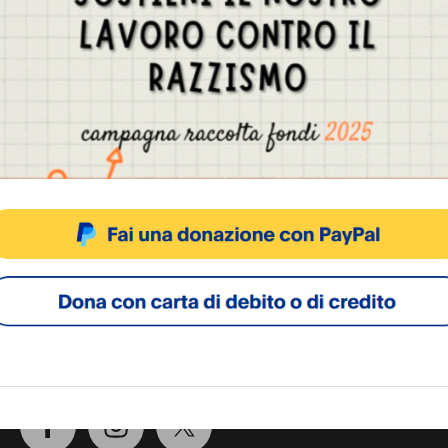
Gestisci Consenso Cookie
sto sito fa uso di cookie, anche di terze parti, ma non utilizza alcun cookie di profilazio
ACCETTA
NEGA
VISUALIZZA LE PREFERENZ
Cookie Policy
Privacy Policy
SOCIAL