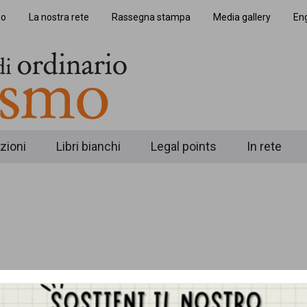
io
La nostra rete
Rassegna stampa
Media gallery
Eng
zioni
Libri bianchi
Legal points
In rete