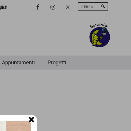
Cerca
Nav
lish
Widget
Area
Appuntamenti
Progetti
×