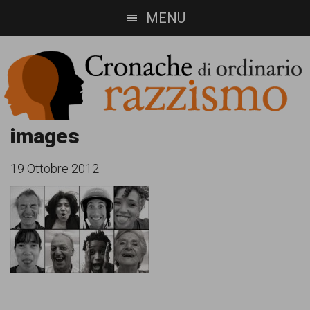
Skip
Skip
MENU
to
to
main
footer
content
Cronache
Cronachediordinariorazzismo.org
images
è
di
19 Ottobre 2012
un
ordinario
sito
razzismo
di
informazione,
approfondimento
e