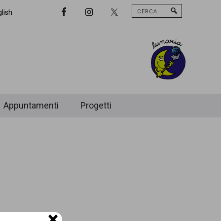
Cerca
Nav
lish
Widget
Area
Appuntamenti
Progetti
×