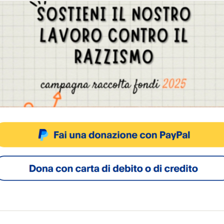
Gestisci Consenso Cookie
sto sito fa uso di cookie, anche di terze parti, ma non utilizza alcun cookie di profilazio
ACCETTA
NEGA
VISUALIZZA LE PREFERENZ
Cookie Policy
Privacy Policy
SOCIAL