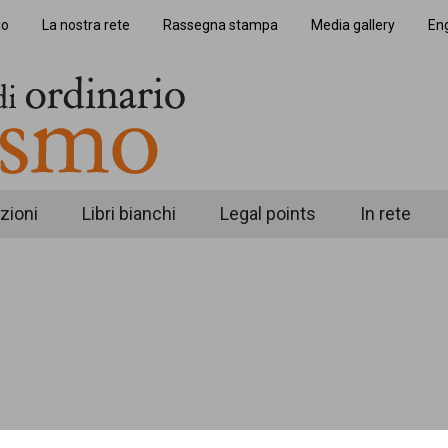
io
La nostra rete
Rassegna stampa
Media gallery
Eng
zioni
Libri bianchi
Legal points
In rete