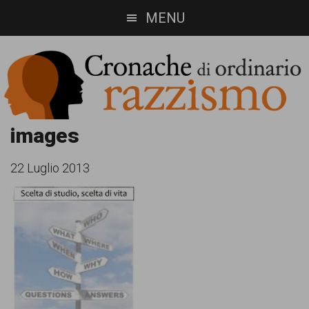
Skip
Skip
MENU
to
to
main
footer
content
Cronache
Cronachediordinariorazzismo.org
images
è
di
22 Luglio 2013
un
ordinario
sito
razzismo
di
informazione,
approfondimento
e