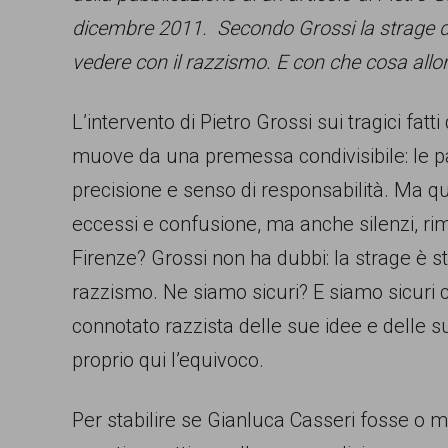
dicembre 2011. Secondo Grossi la strage de
comunicazione
vedere con il razzismo. E con che cosa allo
specificamente
dedicato
L’intervento di Pietro Grossi sui tragici fatt
al
muove da una premessa condivisibile: le p
fenomeno
precisione e senso di responsabilità. Ma qu
del
eccessi e confusione, ma anche silenzi, ri
razzismo
Firenze? Grossi non ha dubbi: la strage è sta
curato
razzismo. Ne siamo sicuri? E siamo sicuri c
da
connotato razzista delle sue idee e delle s
Lunaria
proprio qui l’equivoco.
in
collaborazione
Per stabilire se Gianluca Casseri fosse o
con