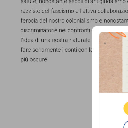
salute, nonostante secoli di antigiudaismo 
razziste del fascismo e l’attiva collaborazi
ferocia del nostro colonialismo e nonostante
discriminatorie nei confronti degli immigrat
l’idea di una nostra naturale refrattarietà a
fare seriamente i conti con la normalità de
più oscure.
Que