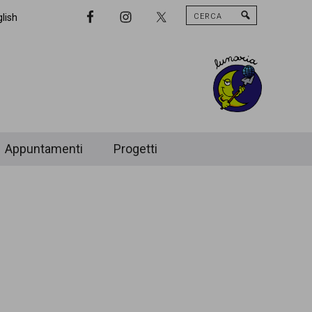
Cerca
Nav
lish
Widget
Area
Appuntamenti
Progetti