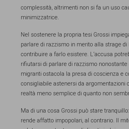
garanzia
complessità, altrimenti non si fa un uso cau
dei
minimizzatrice.
diritti
Nel sostenere la propria tesi Grossi impi
di
parlare di razzismo in merito alla strage di
cittadinanza
contribuire a farlo esistere. L’accusa pot
per
rifiutarsi di parlare di razzismo nonostant
tutti.
migranti ostacola la presa di coscienza e 
consigliabile astenersi da argomentazioni
realtà meno semplice di quanto non sembr
Ma di una cosa Grossi può stare tranquillo:
rende affatto impopolari, al contrario. Il mi