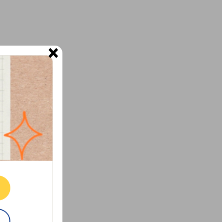
×
ne.
E