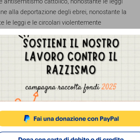
e antisemitismo cattolico, nonostante le leggi
one alla deportazione degli ebrei, nonostante la
 le leggi e le circolari violentemente
i promulgate negli ultimi vent’anni. Popolare è
l razzismo, non certo la posizione di chi cerca di
lla nostra storia nazionale e con le sue pagine
Gestisci Consenso Cookie
Alberto Burgio
sto sito fa uso di cookie, anche di terze parti, ma non utilizza alcun cookie di profilazio
«Corriere della sera», 16 dicembre 2011
ACCETTA
NEGA
VISUALIZZA LE PREFERENZ
Cookie Policy
Privacy Policy