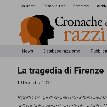
Skip
Skip
Skip
Chi siamo
Cosa puoi fare
Contattaci
Archiv
to
to
to
main
secondary
footer
content
menu
Cronache
Cronachediordinariorazzismo.org
News
Database razzismo
Pubblica
è
di
un
La tragedia di Firenze
ordinario
sito
razzismo
di
19 Dicembre 2011
informazione,
Riportiamo qui di seguito una lettera inviata
approfondimento
della pubblicazione di un articolo di Pietro 
e