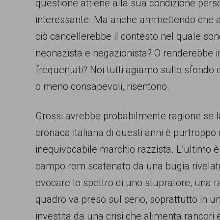
questione attiene alla sua condizione per
persone,
interessante. Ma anche ammettendo che ad 
associazioni
ciò cancellerebbe il contesto nel quale so
e
neonazista e negazionista? O renderebbe ini
movimenti
frequentati? Noi tutti agiamo sullo sfondo di
che
o meno consapevoli, risentono.
si
battono
Grossi avrebbe probabilmente ragione se l
per
cronaca italiana di questi anni è purtroppo
le
inequivocabile marchio razzista. L’ultimo è 
pari
campo rom scatenato da una bugia rivelatr
opportunità
evocare lo spettro di uno stupratore, una r
e
quadro va preso sul serio, soprattutto in 
la
investita da una crisi che alimenta rancori