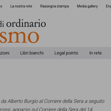
io
La nostra rete
Rassegna stampa
Media gallery
Eng
zioni
Libri bianchi
Legal points
In rete
 da Alberto Burgio al Corriere della Sera a seguito
Grossi, apparso sul Corriere della Sera del 14