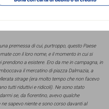
di Firenze ricorda Columbine non il Ku Klux Klan
“,
re 2011 al quale si riferisce la risposta di
na premessa di cui, purtroppo, questo Paese
mate con il loro nome, e il momento in cui si
 prendono a esistere. Ero da me in campagna, in
mboccava il mercatino di piazza Dalmazia, a
cellerata strage (era molto tempo che non facevo
o tutti riduttivi e ridicoli). Ne sono stato
armi se, da fiorentino, avevo qualche
ne sapevo niente e sono corso davanti al