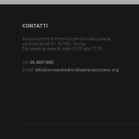
Footer
CONTATTI
Associazione di Promozione Sociale Lunaria
via Buonarroti 51, 00185 - Roma
Dal lunedì al venerdì, dalle 10.00 alle 17.00
Tel.
06.8841880
Email:
info@cronachediordinariorazzismo.org