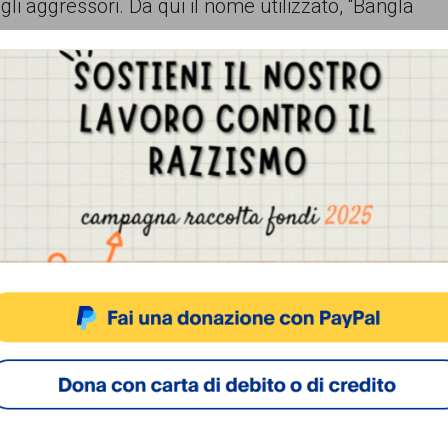
i aggressori. Da qui il nome utilizzato, “Bangla
venuto a conoscenza della situazione aveva
ell’Interno Angelino Alfano, sottolineando come
cipanti come “l’opportunità di compiere un rito di
Gestisci Consenso Cookie
sto sito fa uso di cookie, anche di terze parti, ma non utilizza alcun cookie di profilazio
ifensore del 16enne romano arrestato l’estate
 dichiarava allora l’avvocato difensore del
ACCETTA
NEGA
VISUALIZZA LE PREFERENZ
rio indottrinamento. Il mio assistito rispondeva
Cookie Policy
Privacy Policy
are i bengalesi per lui non era solo un modo
e propria crociata, una battaglia che doveva
nde di lui, lo aveva attirato a frequentare la