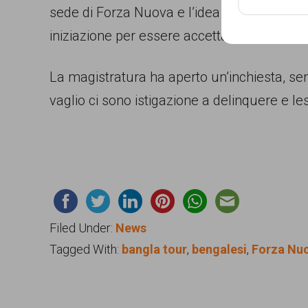
sede di Forza Nuova e l’idea che mi sono fa
garanzia
iniziazione per essere accettato nel gruppo
dei
diritti
La magistratura ha aperto un’inchiesta, sen
di
vaglio ci sono istigazione a delinquere e le
cittadinanza
per
tutti.
Filed Under:
News
Tagged With:
bangla tour
,
bengalesi
,
Forza Nu