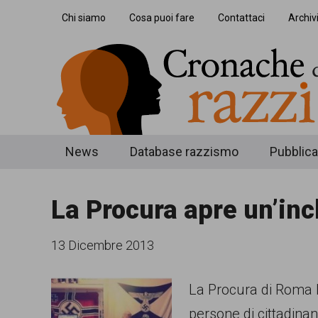
Skip
Skip
Skip
Chi siamo
Cosa puoi fare
Contattaci
Archiv
to
to
to
main
secondary
footer
content
menu
Cronache
Cronachediordinariorazzismo.org
News
Database razzismo
Pubblica
è
di
un
La Procura apre un’inc
ordinario
sito
razzismo
di
13 Dicembre 2013
informazione,
La Procura di Roma h
approfondimento
persone di cittadinan
e