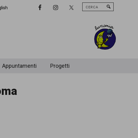
Cerca
Nav
lish
Widget
Area
Appuntamenti
Progetti
Roma