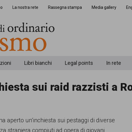
io
La nostra rete
Rassegna stampa
Media gallery
Eng
zioni
Libri bianchi
Legal points
In rete
hiesta sui raid razzisti a 
a aperto un’inchiesta sui pestaggi di diverse
za straniera compiuti ad opera di giovani