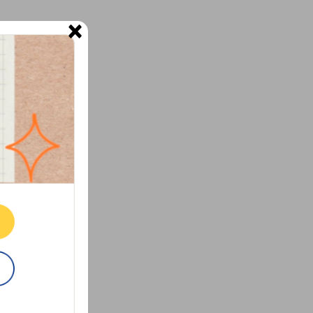
×
ne.
E