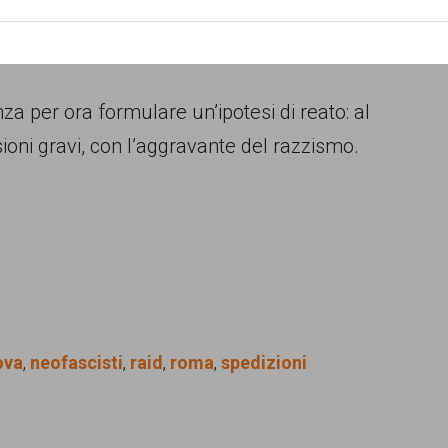
tto è che il Bangla Tour fosse una sorta di
”.
za per ora formulare un’ipotesi di reato: al
sioni gravi, con l’aggravante del razzismo.
ova
,
neofascisti
,
raid
,
roma
,
spedizioni