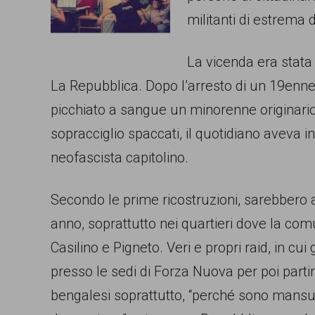
militanti di estrema 
comunicazione
specificamente
La vicenda era stata 
dedicato
La Repubblica. Dopo l’arresto di un 19enn
al
picchiato a sangue un minorenne originario 
fenomeno
sopracciglio spaccati, il quotidiano aveva in
del
neofascista capitolino.
razzismo
curato
Secondo le prime ricostruzioni, sarebbero a
da
anno, soprattutto nei quartieri dove la com
Lunaria
Casilino e Pigneto. Veri e propri raid, in c
in
presso le sedi di Forza Nuova per poi partire 
collaborazione
bengalesi soprattutto, “perché sono mansue
con