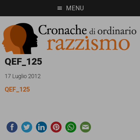
Skip
Skip
MENU
to
to
main
footer
content
Cronache
Cronachediordinariorazzismo.org
QEF_125
è
di
17 Luglio 2012
un
ordinario
QEF_125
sito
razzismo
di
informazione,
approfondimento
e