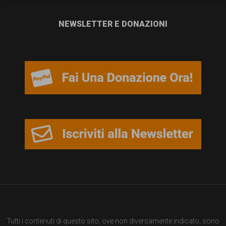
persone,
associazioni
NEWSLETTER E DONAZIONI
e
movimenti
che
si
battono
per
le
pari
opportunità
e
la
Tutti i contenuti di questo sito, ove non diversamente indicato, sono