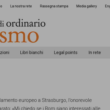
io
La nostra rete
Rassegna stampa
Media gallery
Eng
zioni
Libri bianchi
Legal points
In rete
rlamento europeo a Strasburgo, l’onorevole
rato: «Mi chiedo se i Rom siano interessati alle