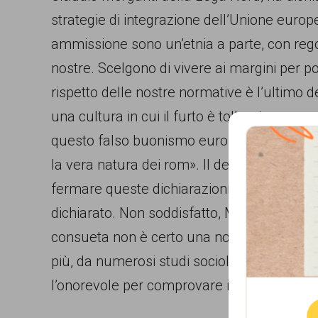
strategie di integrazione dell’Unione europ
comunicazione
ammissione sono un’etnia a parte, con regol
specificamente
nostre. Scelgono di vivere ai margini per po
dedicato
rispetto delle nostre normative è l’ultimo d
al
una cultura in cui il furto è tollerato, se no
fenomeno
questo falso buonismo europeo, quando è la
del
la vera natura dei rom». Il deputato tedes
razzismo
fermare queste dichiarazioni razziste e far
curato
dichiarato. Non soddisfatto, Morganti ha riba
da
consueta non è certo una notizia di oggi, be
Lunaria
Que
più, da numerosi studi sociologici”. Ci chi
in
l’onorevole per comprovare il fatto che per i
collaborazione
con