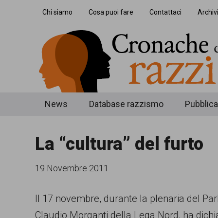
Skip
Skip
Skip
Chi siamo
Cosa puoi fare
Contattaci
Archiv
to
to
to
main
secondary
footer
content
menu
Cronache
Cronachediordinariorazzismo.org
News
Database razzismo
Pubblica
è
di
un
La “cultura” del furto
ordinario
sito
razzismo
di
19 Novembre 2011
informazione,
Il 17 novembre, durante la plenaria del Pa
approfondimento
Claudio Morganti della Lega Nord, ha dichia
e