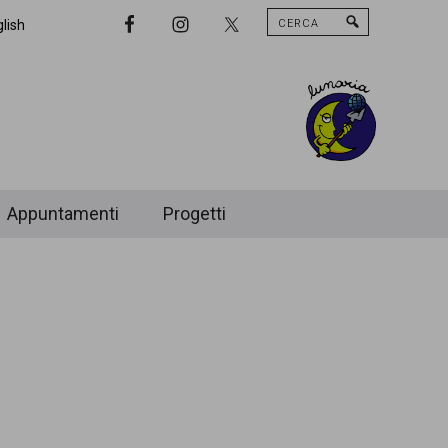
Cerca
Nav
lish
Widget
Area
Appuntamenti
Progetti