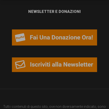
persone,
associazioni
NEWSLETTER E DONAZIONI
e
movimenti
che
si
battono
per
le
pari
opportunità
e
la
Tutti i contenuti di questo sito, ove non diversamente indicato, sono