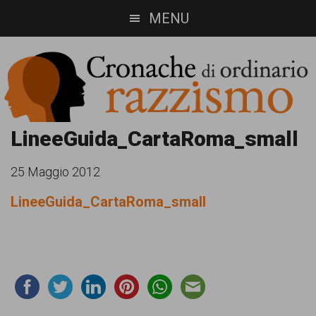
Skip
Skip
MENU
to
to
main
footer
content
Cronache
Cronachediordinariorazzismo.org
LineeGuida_CartaRoma_small
è
di
25 Maggio 2012
un
ordinario
LineeGuida_CartaRoma_small
sito
razzismo
di
informazione,
approfondimento
e