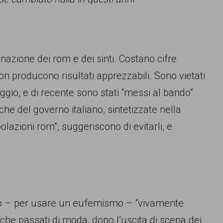
inazione dei rom e dei sinti. Costano cifre
n producono risultati apprezzabili. Sono vietati
loggio, e di recente sono stati “messi al bando”
he del governo italiano, sintetizzate nella
olazioni rom”, suggeriscono di evitarli, e
o – per usare un eufemismo – “vivamente
nche passati di moda, dopo l’uscita di scena dei