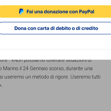
erano stati allontanati dal campo di Via Salviati.
ACCETTA
NEGA
VISUALIZZA LE PREFERENZ
i, nei campi di Colle Oppio, Casal Bertone,
Cookie Policy
Privacy Policy
i azioni “muscolari” si deve al nuovissimo metodo
igore”. «Non possiamo tollerare situazioni di
so Marino il 24 Gennaio scorso, durante una
esi useremo un metodo di rigore. Useremo tutti
».