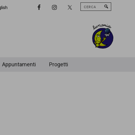
Cerca
Nav
lish
Widget
Area
Appuntamenti
Progetti