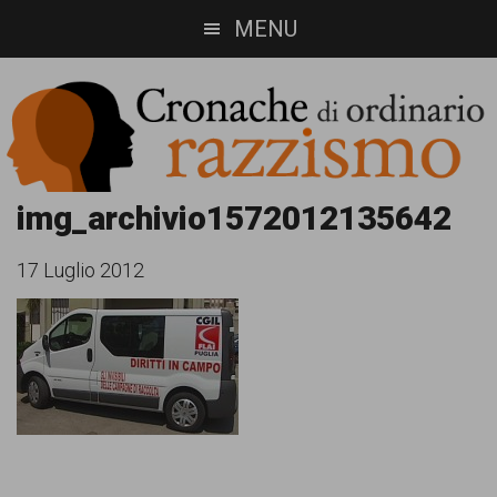
Skip
Skip
MENU
to
to
main
footer
content
Cronache
Cronachediordinariorazzismo.org
img_archivio1572012135642
è
di
17 Luglio 2012
un
ordinario
sito
razzismo
di
informazione,
approfondimento
e