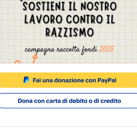
Gestisci Consenso Cookie
sto sito fa uso di cookie, anche di terze parti, ma non utilizza alcun cookie di profilazio
ACCETTA
NEGA
VISUALIZZA LE PREFERENZ
Cookie Policy
Privacy Policy
SOCIAL