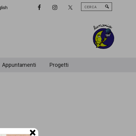
Cerca
Nav
lish
Widget
Area
Appuntamenti
Progetti
×