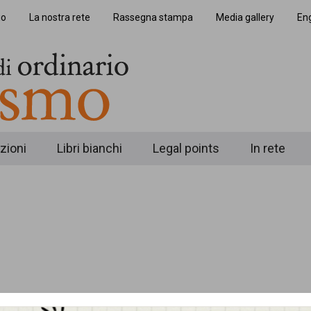
io
La nostra rete
Rassegna stampa
Media gallery
Eng
zioni
Libri bianchi
Legal points
In rete