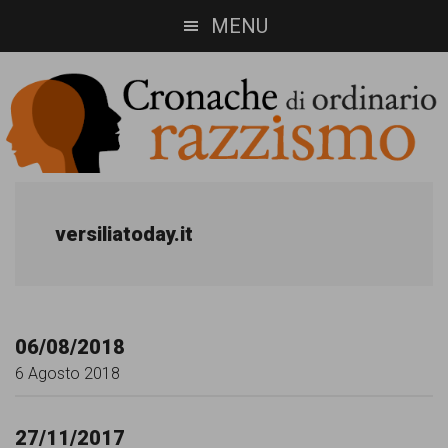
Skip
Skip
MENU
to
to
main
footer
content
Cronache
Cronachediordinariorazzismo.org
è
di
versiliatoday.it
un
ordinario
sito
razzismo
di
06/08/2018
informazione,
6 Agosto 2018
approfondimento
e
27/11/2017