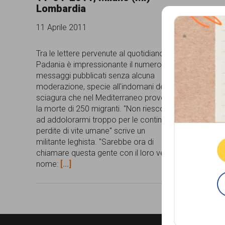
Lombardia
comunicazione
11 Aprile 2011
specificamente
dedicato
Tra le lettere pervenute al quotidiano La
Padania è impressionante il numero di
al
messaggi pubblicati senza alcuna
fenomeno
moderazione, specie all'indomani della
sciagura che nel Mediterraneo provoca
del
la morte di 250 migranti. "Non riesco
Que
razzismo
ad addolorarmi troppo per le continue
perdite di vite umane" scrive un
curato
militante leghista. "Sarebbe ora di
da
chiamare questa gente con il loro vero
nome:
[...]
Lunaria
in
collaborazione
con