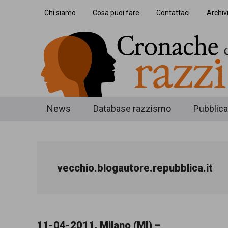
Skip
Skip
Skip
Chi siamo
Cosa puoi fare
Contattaci
Archiv
to
to
to
main
secondary
footer
content
menu
Cronache
Cronachediordinariorazzismo.org
News
Database razzismo
Pubblica
è
di
un
ordinario
sito
vecchio.blogautore.repubblica.it
razzismo
di
informazione,
approfondimento
11-04-2011, Milano (MI) –
e