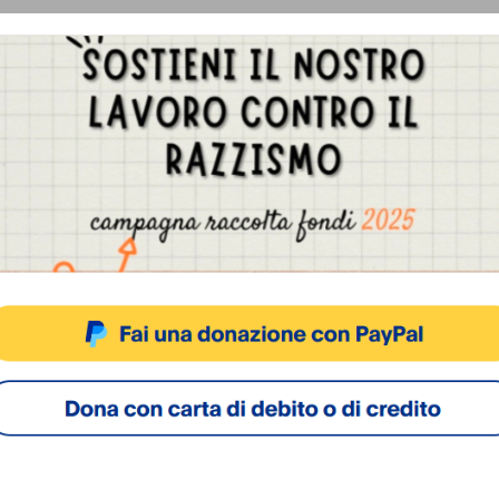
Gestisci Consenso Cookie
sto sito fa uso di cookie, anche di terze parti, ma non utilizza alcun cookie di profilazio
ACCETTA
NEGA
VISUALIZZA LE PREFERENZ
Cookie Policy
Privacy Policy