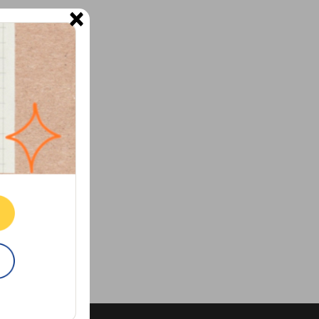
×
ne.
E