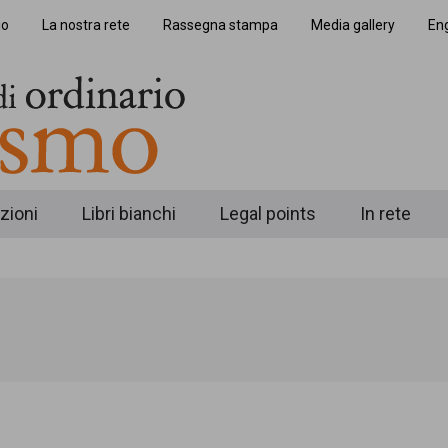
io
La nostra rete
Rassegna stampa
Media gallery
Eng
zioni
Libri bianchi
Legal points
In rete