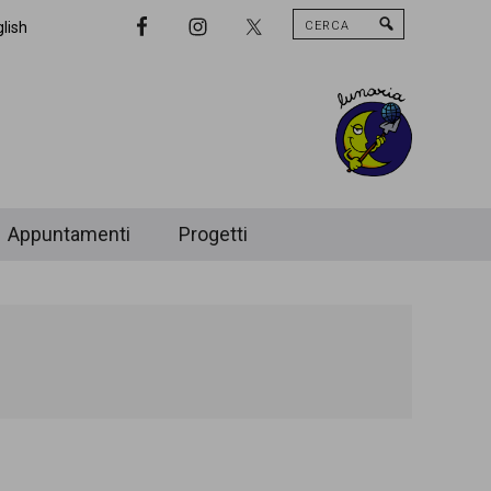
Cerca
Nav
lish
Widget
Area
Appuntamenti
Progetti