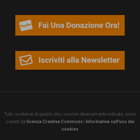
persone,
associazioni
e
movimenti
che
si
battono
per
le
pari
opportunità
Tutti i contenuti di questo sito, ove non diversamente indicato, sono
e
coperti da
licenza Creative Commons
|
Informativa sull'uso dei
la
cookies