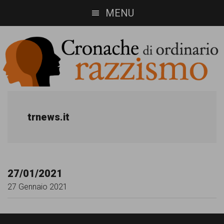
Skip
Skip
MENU
to
to
main
footer
content
Cronache
Cronachediordinariorazzismo.org
è
di
trnews.it
un
ordinario
sito
razzismo
di
27/01/2021
informazione,
27 Gennaio 2021
approfondimento
e