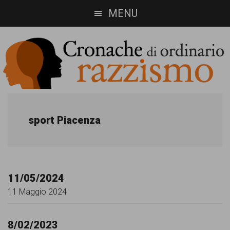
Skip
Skip
MENU
to
to
main
footer
content
Cronache
Cronachediordinariorazzismo.org
è
di
sport Piacenza
un
ordinario
sito
razzismo
di
11/05/2024
informazione,
11 Maggio 2024
approfondimento
e
8/02/2023