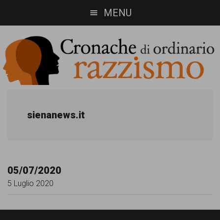
Skip
Skip
MENU
to
to
main
footer
content
Cronache
Cronachediordinariorazzismo.org
è
di
sienanews.it
un
ordinario
sito
razzismo
di
05/07/2020
informazione,
5 Luglio 2020
approfondimento
e