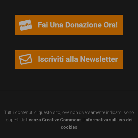
persone,
associazioni
e
movimenti
che
si
battono
per
le
pari
opportunità
Tutti i contenuti di questo sito, ove non diversamente indicato, sono
e
coperti da
licenza Creative Commons
|
Informativa sull'uso dei
la
cookies