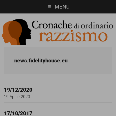
Skip
Skip
MENU
to
to
main
footer
content
Cronache
Cronachediordinariorazzismo.org
è
di
news.fidelityhouse.eu
un
ordinario
sito
razzismo
di
19/12/2020
informazione,
19 Aprile 2020
approfondimento
e
17/10/2017