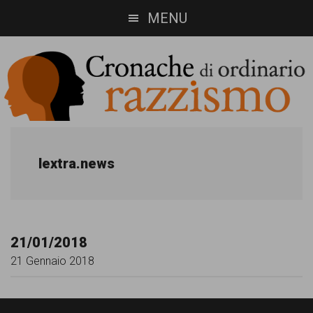
Skip
Skip
MENU
to
to
main
footer
content
Cronache
Cronachediordinariorazzismo.org
è
di
lextra.news
un
ordinario
sito
razzismo
di
21/01/2018
informazione,
21 Gennaio 2018
approfondimento
e