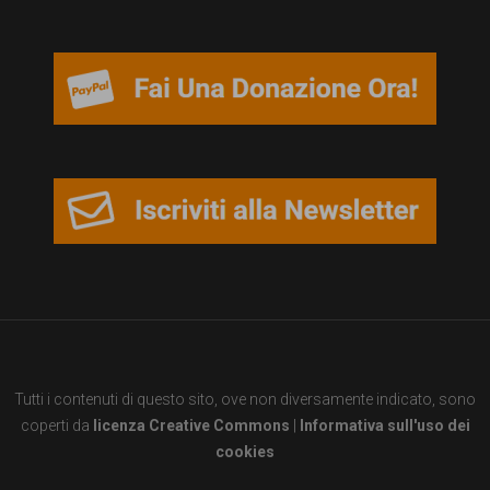
persone,
associazioni
e
movimenti
che
si
battono
per
le
pari
opportunità
Tutti i contenuti di questo sito, ove non diversamente indicato, sono
e
coperti da
licenza Creative Commons
|
Informativa sull'uso dei
la
cookies