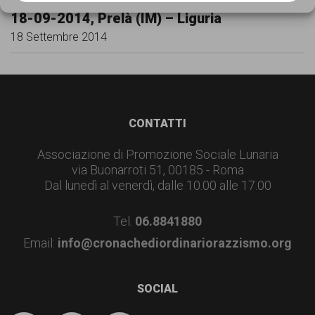
garanzia
18-09-2014, Prelà (IM) – Liguria
dei
18 Settembre 2014
diritti
di
cittadinanza
per
Footer
CONTATTI
tutti.
Associazione di Promozione Sociale Lunaria
via Buonarroti 51, 00185 - Roma
Dal lunedì al venerdì, dalle 10.00 alle 17.00
Tel.
06.8841880
Email:
info@cronachediordinariorazzismo.org
SOCIAL