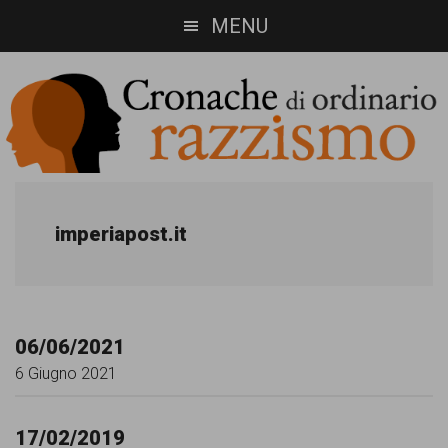
Skip
Skip
MENU
to
to
main
footer
content
Cronache
Cronachediordinariorazzismo.org
è
di
imperiapost.it
un
ordinario
sito
razzismo
di
06/06/2021
informazione,
6 Giugno 2021
approfondimento
e
17/02/2019