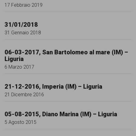
comunicazione
17 Febbraio 2019
specificamente
dedicato
31/01/2018
31 Gennaio 2018
al
fenomeno
06-03-2017, San Bartolomeo al mare (IM) –
del
Liguria
razzismo
6 Marzo 2017
curato
da
21-12-2016, Imperia (IM) – Liguria
21 Dicembre 2016
Lunaria
in
05-08-2015, Diano Marina (IM) – Liguria
collaborazione
5 Agosto 2015
con