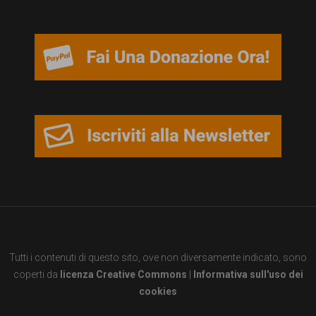
persone,
associazioni
e
movimenti
che
si
battono
per
le
pari
opportunità
Tutti i contenuti di questo sito, ove non diversamente indicato, sono
e
coperti da
licenza Creative Commons
|
Informativa sull'uso dei
la
cookies