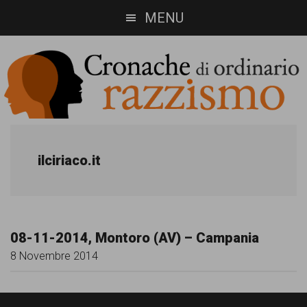
Skip
Skip
MENU
to
to
main
footer
content
Cronache
Cronachediordinariorazzismo.org
è
di
ilciriaco.it
un
ordinario
sito
razzismo
di
08-11-2014, Montoro (AV) – Campania
informazione,
8 Novembre 2014
approfondimento
e