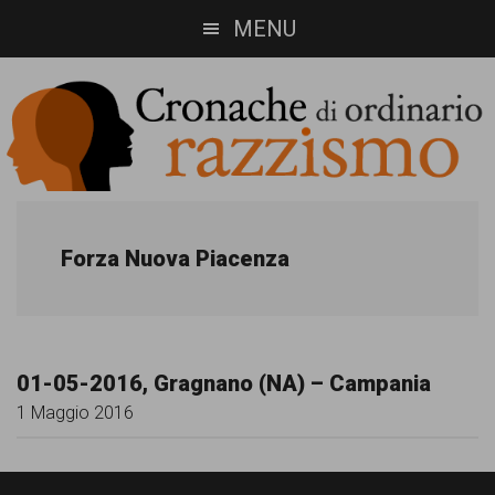
Skip
Skip
MENU
to
to
main
footer
content
Cronache
Cronachediordinariorazzismo.org
è
di
Forza Nuova Piacenza
un
ordinario
sito
razzismo
di
01-05-2016, Gragnano (NA) – Campania
informazione,
1 Maggio 2016
approfondimento
e