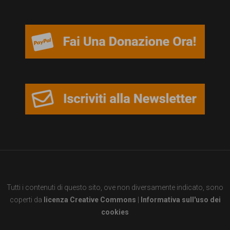
persone,
associazioni
e
movimenti
che
si
battono
per
le
pari
opportunità
Tutti i contenuti di questo sito, ove non diversamente indicato, sono
e
coperti da
licenza Creative Commons
|
Informativa sull'uso dei
la
cookies