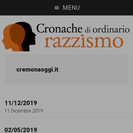
Skip
Skip
MENU
to
to
main
footer
content
Cronache
Cronachediordinariorazzismo.org
è
di
cremonaoggi.it
un
ordinario
sito
razzismo
di
11/12/2019
informazione,
11 Dicembre 2019
approfondimento
e
02/05/2019