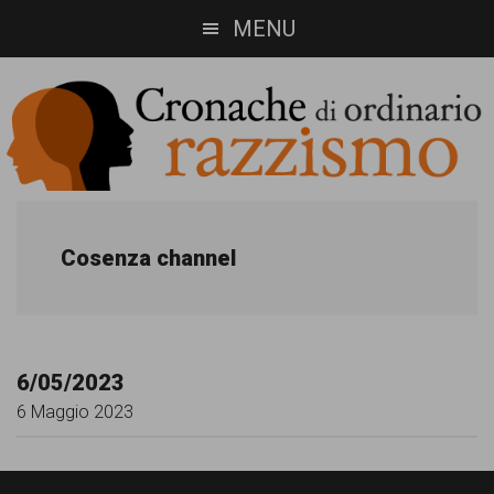
Skip
Skip
MENU
to
to
main
footer
content
Cronache
Cronachediordinariorazzismo.org
è
di
Cosenza channel
un
ordinario
sito
razzismo
di
6/05/2023
informazione,
6 Maggio 2023
approfondimento
e