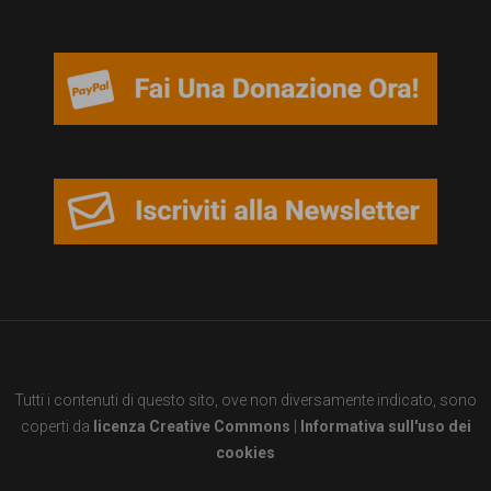
persone,
associazioni
e
movimenti
che
si
battono
per
le
pari
opportunità
Tutti i contenuti di questo sito, ove non diversamente indicato, sono
e
coperti da
licenza Creative Commons
|
Informativa sull'uso dei
la
cookies