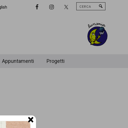
Cerca
Nav
lish
Widget
Area
Appuntamenti
Progetti
×