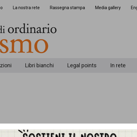
io
La nostra rete
Rassegna stampa
Media gallery
Eng
zioni
Libri bianchi
Legal points
In rete