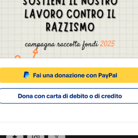
Gestisci Consenso Cookie
sto sito fa uso di cookie, anche di terze parti, ma non utilizza alcun cookie di profilazio
ACCETTA
NEGA
VISUALIZZA LE PREFERENZ
Cookie Policy
Privacy Policy
SOCIAL