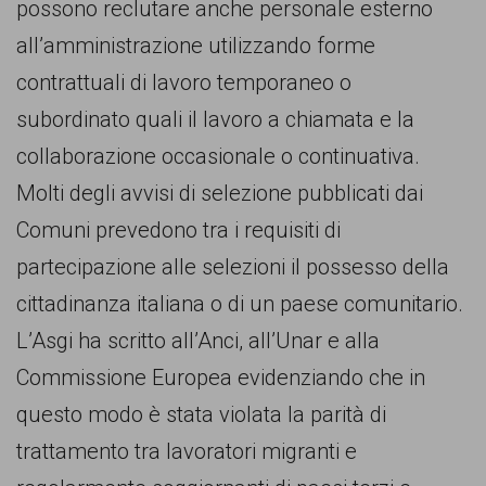
possono reclutare anche personale esterno
comunicazione
all’amministrazione utilizzando forme
specificamente
contrattuali di lavoro temporaneo o
dedicato
subordinato quali il lavoro a chiamata e la
al
collaborazione occasionale o continuativa.
fenomeno
Molti degli avvisi di selezione pubblicati dai
del
Comuni prevedono tra i requisiti di
razzismo
partecipazione alle selezioni il possesso della
curato
cittadinanza italiana o di un paese comunitario.
da
L’Asgi ha scritto all’Anci, all’Unar e alla
Lunaria
Commissione Europea evidenziando che in
in
questo modo è stata violata la parità di
collaborazione
trattamento tra lavoratori migranti e
con