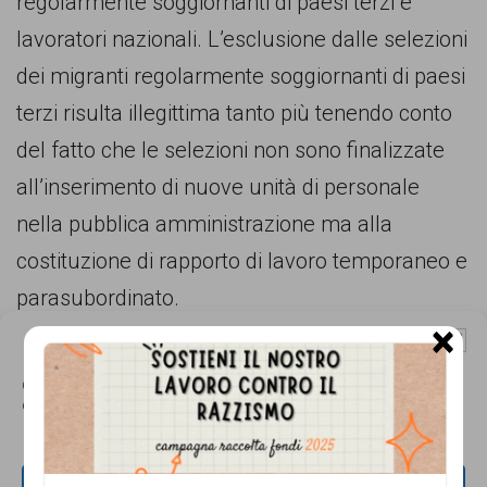
regolarmente soggiornanti di paesi terzi e
persone,
lavoratori nazionali. L’esclusione dalle selezioni
associazioni
dei migranti regolarmente soggiornanti di paesi
e
terzi risulta illegittima tanto più tenendo conto
movimenti
del fatto che le selezioni non sono finalizzate
che
all’inserimento di nuove unità di personale
si
nella pubblica amministrazione ma alla
battono
costituzione di rapporto di lavoro temporaneo e
per
parasubordinato.
le
×
L’associazione chiede dunque all’Anci di dare
pari
Gestisci Consenso Cookie
nuove disposizioni ai Comuni per eliminare il
opportunità
Questo sito fa uso di cookie, anche di terze parti, ma non utilizza alcun cookie
requisito della cittadinanza italiana o di uno
di profilazione.
e
stato membro dell’unione Europea dagli avvisi
la
di selezione.