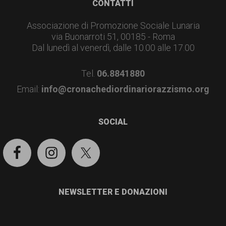
Footer
CONTATTI
Associazione di Promozione Sociale Lunaria
via Buonarroti 51, 00185 - Roma
Dal lunedì al venerdì, dalle 10.00 alle 17.00
Tel.
06.8841880
Email:
info@cronachediordinariorazzismo.org
SOCIAL
NEWSLETTER E DONAZIONI