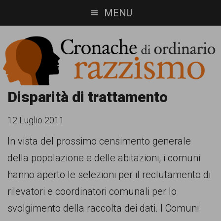
Skip
Skip
MENU
to
to
main
footer
content
Cronache
Cronachediordinariorazzismo.org
Disparità di trattamento
è
di
12 Luglio 2011
un
ordinario
In vista del prossimo censimento generale
sito
della popolazione e delle abitazioni, i comuni
razzismo
di
hanno aperto le selezioni per il reclutamento di
informazione,
rilevatori e coordinatori comunali per lo
approfondimento
svolgimento della raccolta dei dati. I Comuni
e