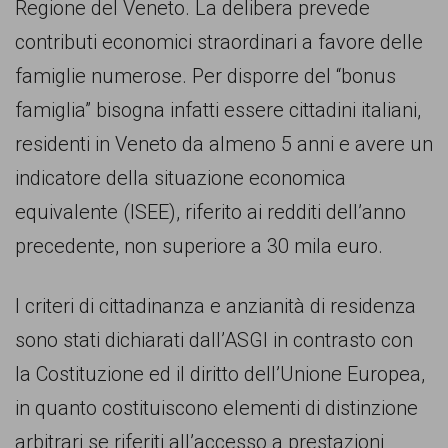
Regione del Veneto. La delibera prevede
comunicazione
contributi economici straordinari a favore delle
specificamente
famiglie numerose. Per disporre del “bonus
dedicato
famiglia” bisogna infatti essere cittadini italiani,
al
residenti in Veneto da almeno 5 anni e avere un
fenomeno
indicatore della situazione economica
del
equivalente (ISEE), riferito ai redditi dell’anno
razzismo
precedente, non superiore a 30 mila euro.
curato
da
I criteri di cittadinanza e anzianità di residenza
Lunaria
sono stati dichiarati dall’ASGI in contrasto con
in
la Costituzione ed il diritto dell’Unione Europea,
collaborazione
in quanto costituiscono elementi di distinzione
con
arbitrari se riferiti all’accesso a prestazioni