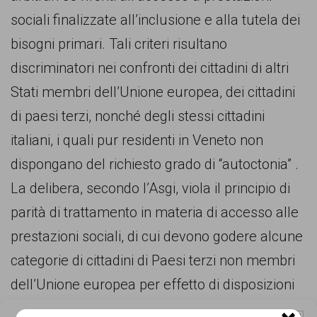
persone,
sociali finalizzate all’inclusione e alla tutela dei
associazioni
bisogni primari. Tali criteri risultano
e
discriminatori nei confronti dei cittadini di altri
movimenti
Stati membri dell’Unione europea, dei cittadini
che
di paesi terzi, nonché degli stessi cittadini
si
italiani, i quali pur residenti in Veneto non
battono
dispongano del richiesto grado di “autoctonia” .
per
La delibera, secondo l’Asgi, viola il principio di
le
parità di trattamento in materia di accesso alle
pari
prestazioni sociali, di cui devono godere alcune
opportunità
categorie di cittadini di Paesi terzi non membri
e
dell’Unione europea per effetto di disposizioni
la
del diritto dell’Unione europea (lungo