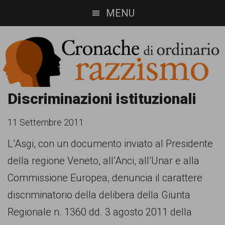
Skip
Skip
MENU
to
to
main
footer
content
Cronache
Cronachediordinariorazzismo.org
Discriminazioni istituzionali
è
di
11 Settembre 2011
un
ordinario
L’Asgi, con un documento inviato al Presidente
sito
della regione Veneto, all’Anci, all’Unar e alla
razzismo
di
Commissione Europea, denuncia il carattere
informazione,
discriminatorio della delibera della Giunta
approfondimento
Regionale n. 1360 dd. 3 agosto 2011 della
e