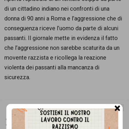
comunicazione
di un cittadino indiano nei confronti di una
specificamente
donna di 90 anni a Roma e l’aggressione che di
dedicato
conseguenza riceve l’uomo da parte di alcuni
al
passanti. Il giornale mette in evidenza il fatto
fenomeno
che l’aggressione non sarebbe scaturita da un
del
movente razzista e ricollega la reazione
razzismo
violenta dei passanti alla mancanza di
curato
sicurezza.
da
Lunaria
in
×
Gestisci Consenso Cookie
collaborazione
Questo sito fa uso di cookie, anche di terze parti, ma non utilizza alcun cookie
con
di profilazione.