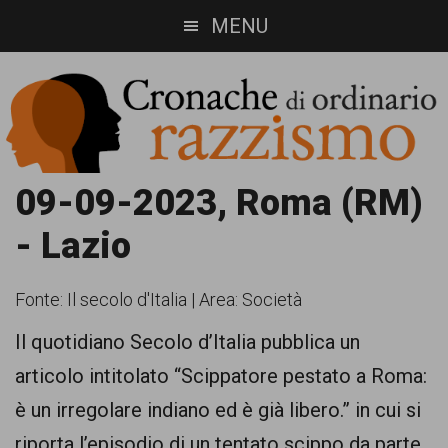
Skip
Skip
MENU
to
to
main
footer
content
Cronache
Cronachediordinariorazzismo.org
09-09-2023, Roma (RM)
è
di
- Lazio
un
ordinario
sito
Fonte:
Il secolo d'Italia
|
Area: Società
razzismo
di
Il quotidiano Secolo d’Italia pubblica un
informazione,
articolo intitolato “Scippatore pestato a Roma:
approfondimento
è un irregolare indiano ed è già libero.” in cui si
e
riporta l’episodio di un tentato scippo da parte