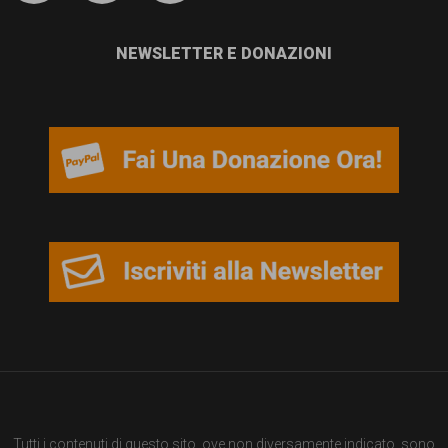
garanzia
dei
NEWSLETTER E DONAZIONI
diritti
di
cittadinanza
per
tutti.
Tutti i contenuti di questo sito, ove non diversamente indicato, sono