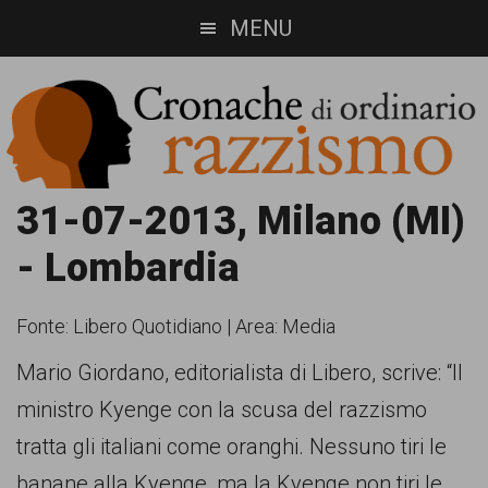
Skip
Skip
MENU
to
to
main
footer
content
Cronache
Cronachediordinariorazzismo.org
31-07-2013, Milano (MI)
è
di
- Lombardia
un
ordinario
sito
Fonte:
Libero Quotidiano
|
Area: Media
razzismo
di
Mario Giordano, editorialista di Libero, scrive: “Il
informazione,
ministro Kyenge con la scusa del razzismo
approfondimento
tratta gli italiani come oranghi. Nessuno tiri le
e
banane alla Kyenge, ma la Kyenge non tiri le