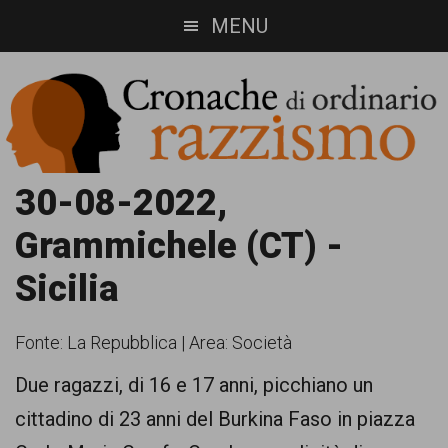
Skip
Skip
MENU
to
to
main
footer
content
Cronache
Cronachediordinariorazzismo.org
30-08-2022,
è
di
Grammichele (CT) -
un
ordinario
Sicilia
sito
razzismo
di
Fonte:
La Repubblica
|
Area: Società
informazione,
Due ragazzi, di 16 e 17 anni, picchiano un
approfondimento
cittadino di 23 anni del Burkina Faso in piazza
e