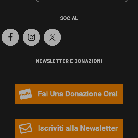
garanzia
dei
SOCIAL
diritti
di
cittadinanza
per
NEWSLETTER E DONAZIONI
tutti.