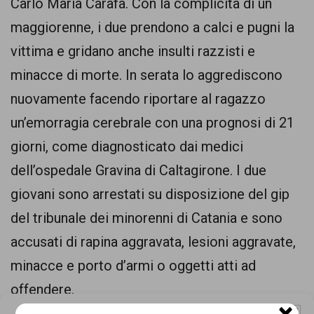
Carlo Maria Carafa. Con la complicità di un
comunicazione
maggiorenne, i due prendono a calci e pugni la
specificamente
vittima e gridano anche insulti razzisti e
dedicato
minacce di morte. In serata lo aggrediscono
al
nuovamente facendo riportare al ragazzo
fenomeno
un’emorragia cerebrale con una prognosi di 21
del
giorni, come diagnosticato dai medici
razzismo
dell’ospedale Gravina di Caltagirone. I due
curato
giovani sono arrestati su disposizione del gip
da
del tribunale dei minorenni di Catania e sono
Lunaria
accusati di rapina aggravata, lesioni aggravate,
in
minacce e porto d’armi o oggetti atti ad
collaborazione
offendere.
con
×
Gestisci Consenso Cookie