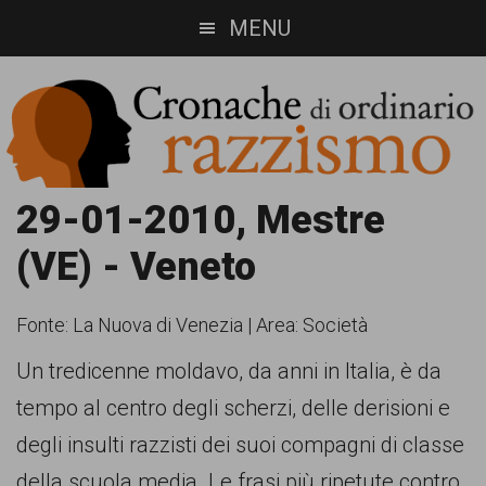
Skip
Skip
MENU
to
to
main
footer
content
Cronache
Cronachediordinariorazzismo.org
29-01-2010, Mestre
è
di
(VE) - Veneto
un
ordinario
sito
Fonte:
La Nuova di Venezia
|
Area: Società
razzismo
di
Un tredicenne moldavo, da anni in Italia, è da
informazione,
tempo al centro degli scherzi, delle derisioni e
approfondimento
degli insulti razzisti dei suoi compagni di classe
e
della scuola media. Le frasi più ripetute contro