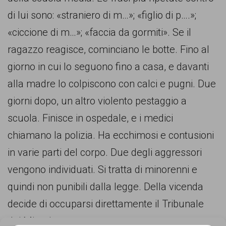
comunicazione
di lui sono: «straniero di m…»; «figlio di p….»;
specificamente
«ciccione di m…»; «faccia da gormiti». Se il
dedicato
ragazzo reagisce, cominciano le botte. Fino al
al
giorno in cui lo seguono fino a casa, e davanti
fenomeno
alla madre lo colpiscono con calci e pugni. Due
del
giorni dopo, un altro violento pestaggio a
razzismo
scuola. Finisce in ospedale, e i medici
curato
chiamano la polizia. Ha ecchimosi e contusioni
da
in varie parti del corpo. Due degli aggressori
Lunaria
vengono individuati. Si tratta di minorenni e
in
quindi non punibili dalla legge. Della vicenda
collaborazione
decide di occuparsi direttamente il Tribunale
con
dei Minori.