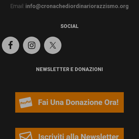
garanzia
Email:
info@cronachediordinariorazzismo.org
dei
diritti
SOCIAL
di
cittadinanza
per
tutti.
NEWSLETTER E DONAZIONI