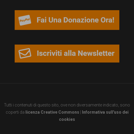
garanzia
dei
diritti
di
cittadinanza
per
tutti.
Tutti i contenuti di questo sito, ove non diversamente indicato, sono
coperti da
licenza Creative Commons
|
Informativa sull'uso dei
cookies