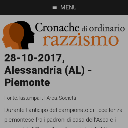
Skip
Skip
MENU
to
to
main
footer
content
Cronache
Cronachediordinariorazzismo.org
28-10-2017,
è
di
Alessandria (AL) -
un
ordinario
Piemonte
sito
razzismo
di
Fonte:
lastampa.it
|
Area: Società
informazione,
Durante l’anticipo del campionato di Eccellenza
approfondimento
piemontese fra i padroni di casa dell’Asca e i
e