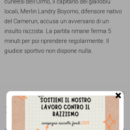
cuneesi dell’Olmo, il capitano dei gialloblù
comunicazione
locali, Merlin Landry Boyomo, difensore nativo
specificamente
del Camerun, accusa un avversario di un
dedicato
insulto razzista. La partita rimane ferma 5
al
minuti per poi riprendere regolarmente. Il
fenomeno
giudice sportivo non dispone nulla.
del
razzismo
curato
da
×
Lunaria
Gestisci Consenso Cookie
in
Questo sito fa uso di cookie, anche di terze parti, ma non utilizza alcun cookie
collaborazione
di profilazione.
con