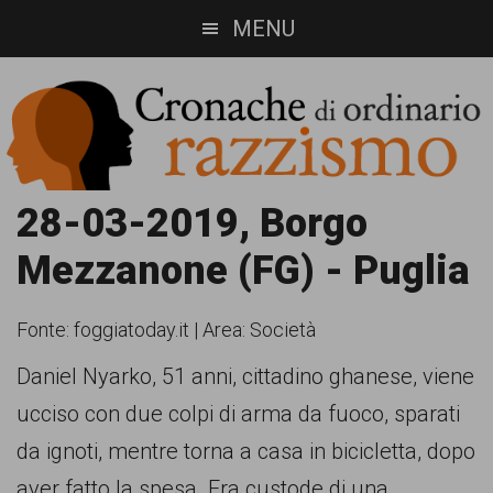
Skip
Skip
MENU
to
to
main
footer
content
Cronache
Cronachediordinariorazzismo.org
28-03-2019, Borgo
è
di
Mezzanone (FG) - Puglia
un
ordinario
sito
Fonte:
foggiatoday.it
|
Area: Società
razzismo
di
Daniel Nyarko, 51 anni, cittadino ghanese, viene
informazione,
ucciso con due colpi di arma da fuoco, sparati
approfondimento
da ignoti, mentre torna a casa in bicicletta, dopo
e
aver fatto la spesa. Era custode di una