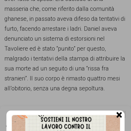
comunicazione
masseria che, come riferito dalla comunità
specificamente
ghanese, in passato aveva difeso da tentativi di
dedicato
furto, facendo arrestare i ladri. Daniel aveva
al
denunciato un sistema di estorsioni nel
fenomeno
Tavoliere ed è stato “punito” per questo,
del
malgrado i tentativi della stampa di attribuire la
razzismo
sua morte ad un seguito di una “rissa fra
curato
stranieri”. Il suo corpo è rimasto quattro mesi
da
all’obitorio, senza una degna sepoltura.
Lunaria
in
×
collaborazione
Gestisci Consenso Cookie
con
Questo sito fa uso di cookie, anche di terze parti, ma non utilizza alcun cookie