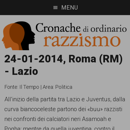
Skip
Skip
MENU
to
to
main
footer
content
Cronache
Cronachediordinariorazzismo.org
24-01-2014, Roma (RM)
è
di
- Lazio
un
ordinario
sito
Fonte:
Il Tempo
|
Area: Politica
razzismo
di
All’inizio della partita tra Lazio e Juventus, dalla
informazione,
curva biancoceleste partono dei «buu» razzisti
approfondimento
nei confronti dei calciatori neri Asamoah e
e
Pogba; mentre da quella juventina, contro il