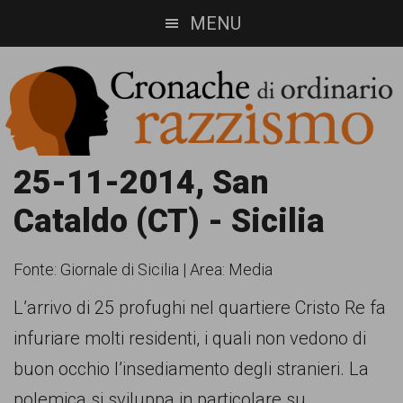
Skip
Skip
MENU
to
to
main
footer
content
Cronache
Cronachediordinariorazzismo.org
25-11-2014, San
è
di
Cataldo (CT) - Sicilia
un
ordinario
sito
Fonte:
Giornale di Sicilia
|
Area: Media
razzismo
di
L’arrivo di 25 profughi nel quartiere Cristo Re fa
informazione,
infuriare molti residenti, i quali non vedono di
approfondimento
buon occhio l’insediamento degli stranieri. La
e
polemica si sviluppa in particolare su