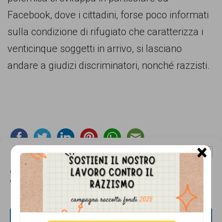
comunicazione
Facebook, dove i cittadini, forse poco informati
specificamente
sulla condizione di rifugiato che caratterizza i
dedicato
venticinque soggetti in arrivo, si lasciano
al
andare a giudizi discriminatori, nonché razzisti.
fenomeno
del
razzismo
curato
da
×
Gestisci Consenso Cookie
Lunaria
Questo sito fa uso di cookie, anche di terze parti, ma non utilizza alcun cookie
in
di profilazione.
collaborazione
con
Footer
CONTATTI
ACCETTA