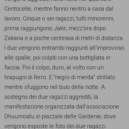
comunicazione
Centocelle, mentre fanno rientro a casa dal
specificamente
lavoro. Cinque o sei ragazzi, tutti minorenni,
dedicato
prima raggiungono Jakir, mezz’ora dopo
al
Zakaria e a poche centinaia di metri di distanza.
fenomeno
I due vengono entrambi raggiunti all’improvviso
del
alle spalle, poi colpiti con una bottigliata in
razzismo
faccia. Poi il colpo, duro, al volto con un
curato
tirapugni di ferro. E “negro di merda” strillato
da
mentre sfuggono nel buio della notte. A
Lunaria
sostegno dei due ragazzi aggrediti, la
in
manifestazione organizzata dall’associazione
collaborazione
Dhuumcatu in piazzale delle Gardenie, dove
con
vengono esposte le foto dei due ragazzi