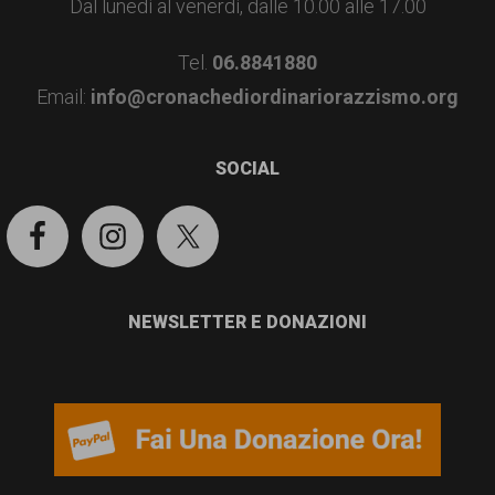
garanzia
Dal lunedì al venerdì, dalle 10.00 alle 17.00
dei
Tel.
06.8841880
diritti
Email:
info@cronachediordinariorazzismo.org
di
cittadinanza
SOCIAL
per
tutti.
NEWSLETTER E DONAZIONI