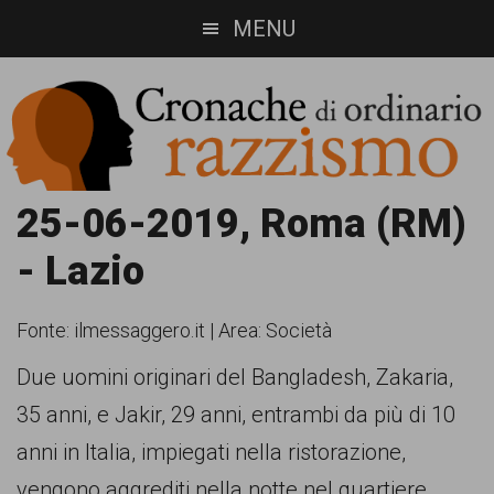
Skip
Skip
MENU
to
to
main
footer
content
Cronache
Cronachediordinariorazzismo.org
25-06-2019, Roma (RM)
è
di
- Lazio
un
ordinario
sito
Fonte:
ilmessaggero.it
|
Area: Società
razzismo
di
Due uomini originari del Bangladesh, Zakaria,
informazione,
35 anni, e Jakir, 29 anni, entrambi da più di 10
approfondimento
anni in Italia, impiegati nella ristorazione,
e
vengono aggrediti nella notte nel quartiere