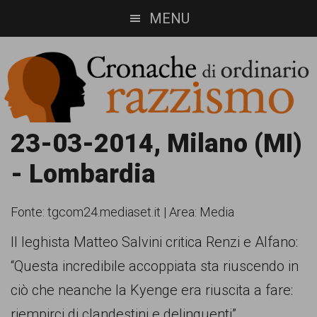
Skip
Skip
MENU
to
to
main
footer
content
Cronache
Cronachediordinariorazzismo.org
23-03-2014, Milano (MI)
è
di
- Lombardia
un
ordinario
sito
Fonte:
tgcom24.mediaset.it
|
Area: Media
razzismo
di
Il leghista Matteo Salvini critica Renzi e Alfano:
informazione,
“Questa incredibile accoppiata sta riuscendo in
approfondimento
ciò che neanche la Kyenge era riuscita a fare:
e
riempirci di clandestini e delinquenti”.