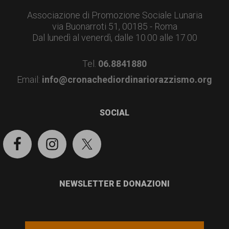
garanzia
Associazione di Promozione Sociale Lunaria
dei
via Buonarroti 51, 00185 - Roma
diritti
Dal lunedì al venerdì, dalle 10.00 alle 17.00
di
Tel.
06.8841880
cittadinanza
Email:
info@cronachediordinariorazzismo.org
per
tutti.
SOCIAL
NEWSLETTER E DONAZIONI