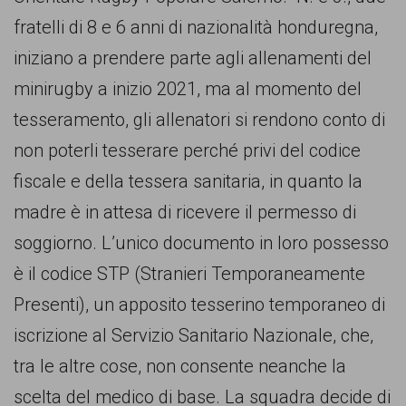
comunicazione
fratelli di 8 e 6 anni di nazionalità honduregna,
specificamente
iniziano a prendere parte agli allenamenti del
dedicato
minirugby a inizio 2021, ma al momento del
al
tesseramento, gli allenatori si rendono conto di
fenomeno
non poterli tesserare perché privi del codice
del
fiscale e della tessera sanitaria, in quanto la
razzismo
madre è in attesa di ricevere il permesso di
curato
soggiorno. L’unico documento in loro possesso
da
è il codice STP (Stranieri Temporaneamente
Lunaria
Presenti), un apposito tesserino temporaneo di
in
iscrizione al Servizio Sanitario Nazionale, che,
collaborazione
tra le altre cose, non consente neanche la
con
scelta del medico di base. La squadra decide di