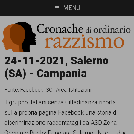
Skip
Skip
MENU
to
to
main
footer
content
Cronache
Cronachediordinariorazzismo.org
24-11-2021, Salerno
è
di
(SA) - Campania
un
ordinario
sito
Fonte:
Facebook ISC
|
Area: Istituzioni
razzismo
di
Il gruppo Italiani senza Cittadinanza riporta
informazione,
sulla propria pagina Facebook una storia di
approfondimento
discriminazione raccontatagli da ASD Zona
e
Orientale Rugby Popolare Salerno. N. e J., due