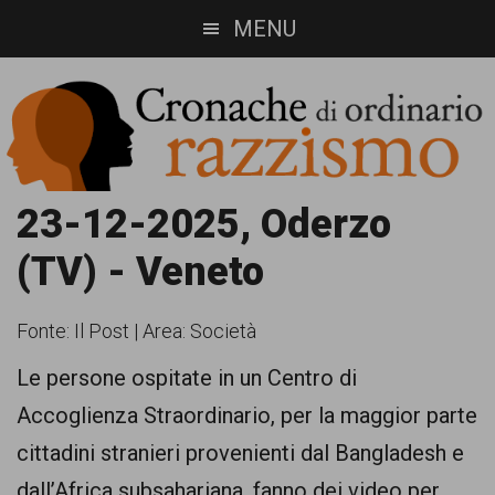
Skip
Skip
MENU
to
to
main
footer
content
Cronache
Cronachediordinariorazzismo.org
23-12-2025, Oderzo
è
di
(TV) - Veneto
un
ordinario
sito
Fonte:
Il Post
|
Area: Società
razzismo
di
Le persone
ospitate in un
Centro di
informazione,
Accoglienza Straordinario, per la maggior parte
approfondimento
cittadini stranieri provenienti dal Bangladesh e
e
dall’Africa subsahariana, fanno dei video per