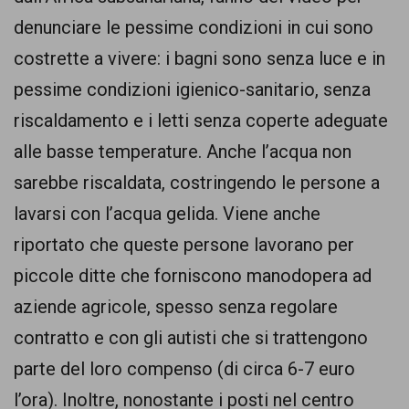
comunicazione
denunciare le pessime condizioni in cui sono
specificamente
costrette a vivere: i bagni sono senza luce e in
dedicato
pessime condizioni igienico-sanitario, senza
al
riscaldamento e i letti senza coperte adeguate
fenomeno
alle basse temperature. Anche l’acqua non
del
sarebbe riscaldata, costringendo le persone a
razzismo
lavarsi con l’acqua gelida. Viene anche
curato
riportato che queste persone lavorano per
da
piccole ditte che forniscono manodopera ad
Lunaria
aziende agricole, spesso senza regolare
in
contratto e con gli autisti che si trattengono
collaborazione
parte del loro compenso (di circa 6-7 euro
con
l’ora). Inoltre, nonostante i posti nel centro