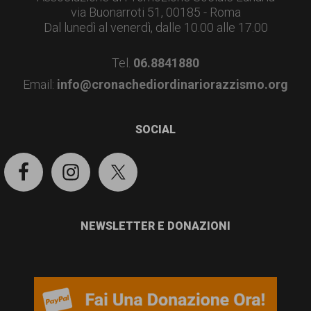
garanzia
via Buonarroti 51, 00185 - Roma
dei
Dal lunedì al venerdì, dalle 10.00 alle 17.00
diritti
Tel.
06.8841880
di
Email:
info@cronachediordinariorazzismo.org
cittadinanza
per
SOCIAL
tutti.
NEWSLETTER E DONAZIONI