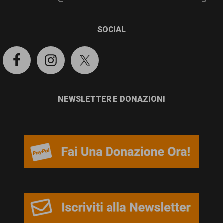
garanzia
dei
SOCIAL
diritti
di
cittadinanza
per
NEWSLETTER E DONAZIONI
tutti.