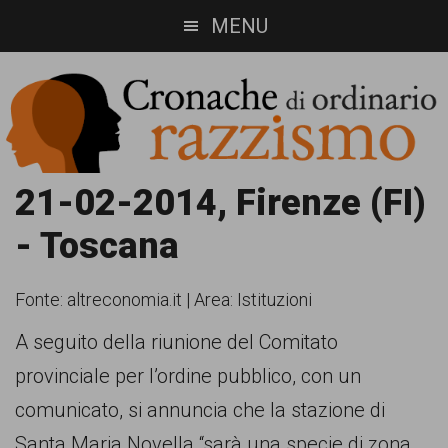
Skip
Skip
MENU
to
to
main
footer
content
Cronache
Cronachediordinariorazzismo.org
21-02-2014, Firenze (FI)
è
di
- Toscana
un
ordinario
sito
Fonte:
altreconomia.it
|
Area: Istituzioni
razzismo
di
A seguito della riunione del Comitato
informazione,
provinciale per l’ordine pubblico, con un
approfondimento
comunicato, si annuncia che la stazione di
e
Santa Maria Novella “sarà una specie di zona