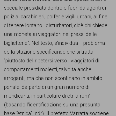
comunicazione
speciale presidiata dentro e fuori da agenti di
specificamente
polizia, carabinieri, polfer e vigili urbani, al fine
dedicato
di tenere lontano i disturbatori, cioè chi chiede
al
una moneta ai viaggiatori nei pressi delle
fenomeno
biglietterie”. Nel testo, s’individua il problema
del
della stazione specificando che si tratta
razzismo
“piuttosto del ripetersi verso i viaggiatori di
curato
comportamenti molesti, talvolta anche
da
arroganti, ma che non sconfinano in ambito
Lunaria
penale, da parte di un gran numero di
in
mendicanti, in particolare di etnia rom”
collaborazione
(basando l’identificazione su una presunta
con
base “etnica”, ndr). Il prefetto Varratta sostiene