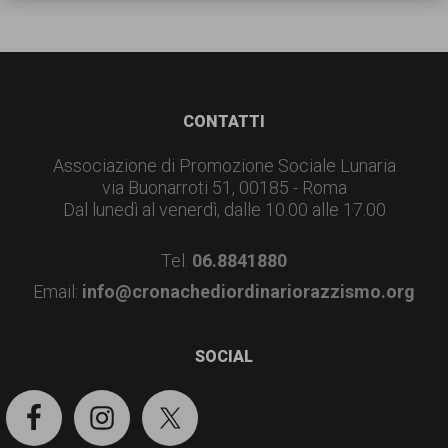
garanzia
dei
diritti
di
Footer
CONTATTI
cittadinanza
Associazione di Promozione Sociale Lunaria
per
via Buonarroti 51, 00185 - Roma
tutti.
Dal lunedì al venerdì, dalle 10.00 alle 17.00
Tel.
06.8841880
Email:
info@cronachediordinariorazzismo.org
SOCIAL