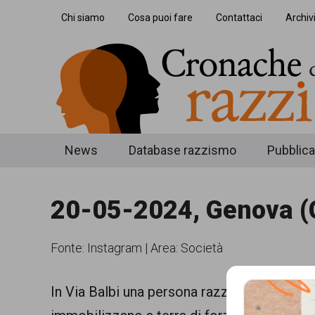
Skip
Skip
Skip
Chi siamo
Cosa puoi fare
Contattaci
Archiv
to
to
to
main
secondary
footer
content
menu
Cronache
Cronachediordinariorazzismo.org
News
Database razzismo
Pubblica
è
di
un
20-05-2024, Genova (G
ordinario
sito
razzismo
di
Fonte:
Instagram
|
Area: Società
informazione,
approfondimento
In Via Balbi una persona razzializzata sull
e