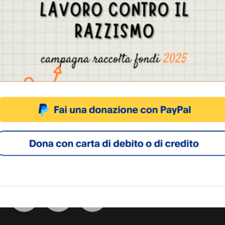
ti al video dell’arresto pubblicato online molte p
i salute fisico e mentale.
Gestisci Consenso Cookie
sto sito fa uso di cookie, anche di terze parti, ma non utilizza alcun cookie di profilazio
ACCETTA
NEGA
VISUALIZZA LE PREFERENZ
Cookie Policy
Privacy Policy
SOCIAL