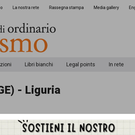
io
La nostra rete
Rassegna stampa
Media gallery
Eng
zioni
Libri bianchi
Legal points
In rete
E) - Liguria
a cinquantina chiaramente in stato confusionale vien