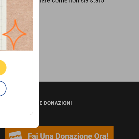
ersone fanno notare come non sia stato
ne.
E
NEWSLETTER E DONAZIONI