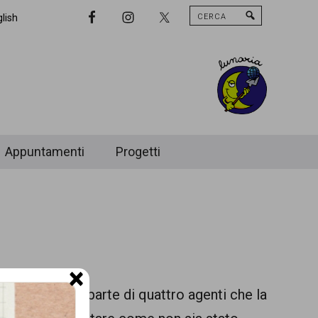
Cerca
Nav
lish
Widget
Area
Appuntamenti
Progetti
×
e arrestata da parte di quattro agenti che
la