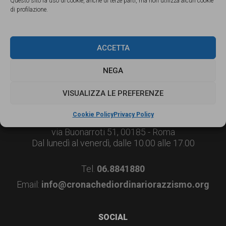
Questo sito fa uso di cookie, anche di terze parti, ma non utilizza alcun cookie
persone,
di profilazione.
associazioni
e
ACCETTA
movimenti
NEGA
che
si
VISUALIZZA LE PREFERENZE
Footer
CONTATTI
battono
Cookie Policy
Privacy Policy
Associazione di Promozione Sociale Lunaria
per
via Buonarroti 51, 00185 - Roma
le
Dal lunedì al venerdì, dalle 10.00 alle 17.00
pari
Tel.
06.8841880
opportunità
Email:
info@cronachediordinariorazzismo.org
e
la
SOCIAL